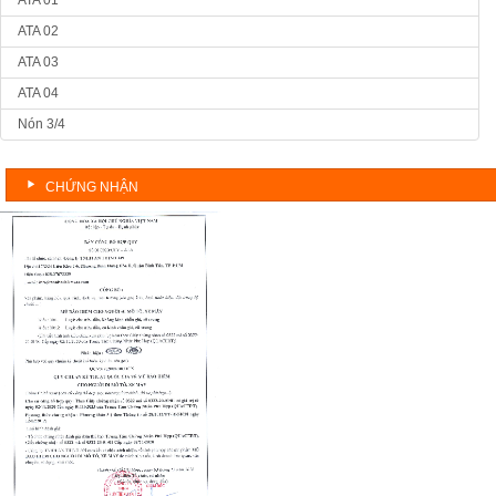
ATA 02
ATA 03
ATA 04
Nón 3/4
CHỨNG NHẬN