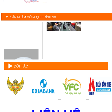
SẢN PHẨM MỚI & QUI TRÌNH SX
ĐỐI TÁC
...
...
...
...