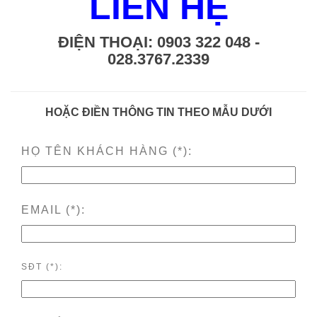
LIÊN HỆ
ĐIỆN THOẠI: 0903 322 048 -
028.3767.2339
HOẶC ĐIỀN THÔNG TIN THEO MẪU DƯỚI
HỌ TÊN KHÁCH HÀNG (*):
EMAIL (*):
SĐT (*):